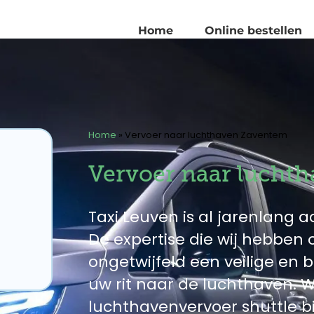
Home
Online bestellen
Home
»
Vervoer naar luchthaven Zaventem
Vervoer naar lucht
Taxi Leuven is al jarenlang ac
De expertise die wij hebbe
ongetwijfeld een veilige en
uw rit naar de luchthaven. W
luchthavenvervoer shuttle b