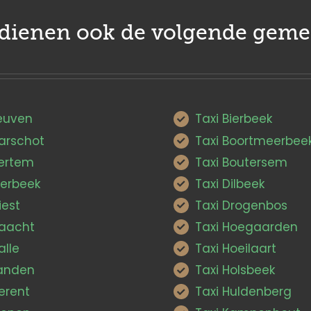
edienen ook de volgende geme
Leuven
Taxi Bierbeek
Aarschot
Taxi Boortmeerbee
Bertem
Taxi Boutersem
ierbeek
Taxi Dilbeek
iest
Taxi Drogenbos
Haacht
Taxi Hoegaarden
alle
Taxi Hoeilaart
Landen
Taxi Holsbeek
erent
Taxi Huldenberg