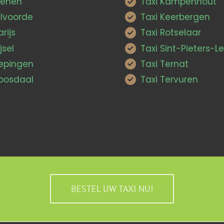
ienen
Taxi Kampenhout
ilvoorde
Taxi Keerbergen
arijs
Taxi Rotselaar
jsel
Taxi Sint-Pieters-
Pepingen
Taxi Ternat
Roosdaal
Taxi Tervuren
BESTEL UW TAXI NU!