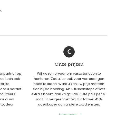
o
Onze prijzen
enpartner op
Wij kiezen ervoor om vaste tarieven te
ice toch ook
hanteren. Zodat u nooit voor verrassingen
elijke
hoeft te staan. Want u kan uw prijs meteen
oor u paraat.
zien bij de boeking. Als u tussenstops of iets
hauffeurs
extra’s boekt, dan krijgt u de juiste prijs per e-
aar al uw
mail. En vergeet niet! Wij zijn tot wel 45%
tot deur.
goedkoper dan andere taxidiensten.
Lees meer...