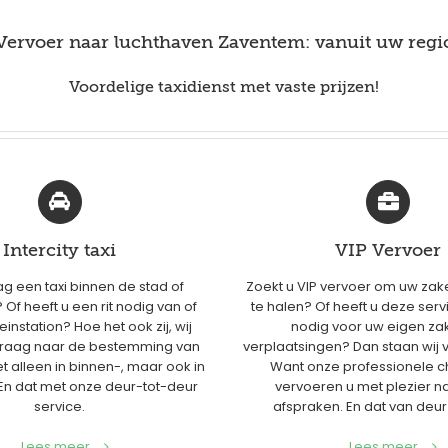
Vervoer naar luchthaven Zaventem: vanuit uw regi
Voordelige taxidienst met vaste prijzen!
Intercity taxi
VIP Vervoer
ag een taxi binnen de stad of
Zoekt u VIP vervoer om uw zak
Of heeft u een rit nodig van of
te halen? Of heeft u deze serv
einstation? Hoe het ook zij, wij
nodig voor uw eigen zak
graag naar de bestemming van
verplaatsingen? Dan staan wij v
t alleen in binnen-, maar ook in
Want onze professionele c
 En dat met onze deur-tot-deur
vervoeren u met plezier n
service.
afspraken. En dat van deur 
Lees meer...
Lees meer...