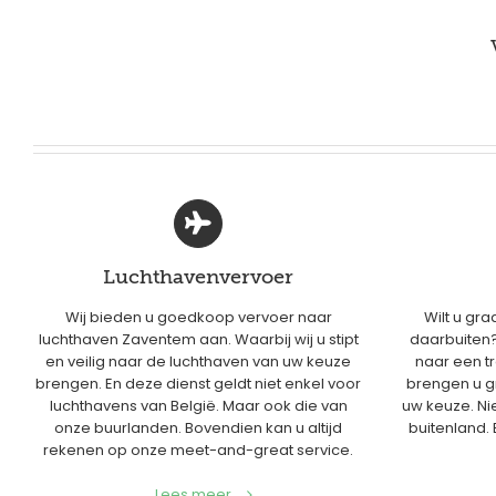
Luchthavenvervoer
Wij bieden u goedkoop vervoer naar
Wilt u gra
luchthaven Zaventem aan. Waarbij wij u stipt
daarbuiten? 
en veilig naar de luchthaven van uw keuze
naar een tr
brengen. En deze dienst geldt niet enkel voor
brengen u 
luchthavens van België. Maar ook die van
uw keuze. Nie
onze buurlanden. Bovendien kan u altijd
buitenland.
rekenen op onze meet-and-great service.
Lees meer...