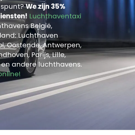
luspunt?
We zijn 35%
iensten!
Luchthaventaxi
hthavens België,
sland: Luchthaven
oi, Oostende, Antwerpen,
hoven, Parijs, Lille,
t en andere luchthavens.
online!