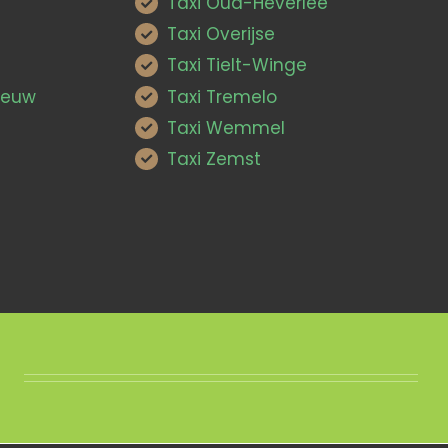
Taxi Oud-Heverlee
Taxi Overijse
Taxi Tielt-Winge
Leeuw
Taxi Tremelo
Taxi Wemmel
Taxi Zemst