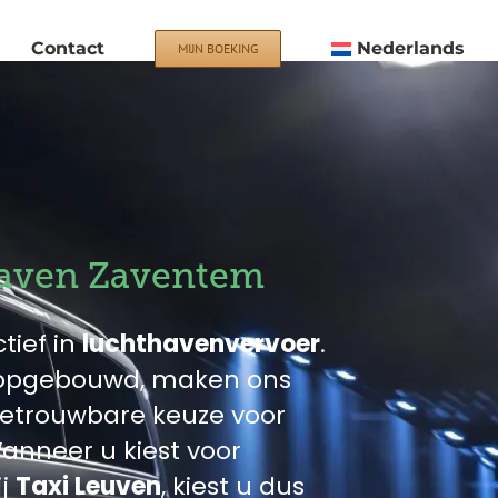
Contact
Nederlands
MIJN BOEKING
haven Zaventem
tief in
luchthavenvervoer
.
n opgebouwd, maken ons
 betrouwbare keuze voor
anneer u kiest voor
ij
Taxi Leuven
, kiest u dus