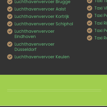
Taxi T
Luchthavenvervoer Brugge
Taxi V
Luchthavenvervoer Aalst
Taxi P
Luchthavenvervoer Kortrijk
Taxi Ri
Luchthavenvervoer Schiphol
Taxi 
Luchthavenvervoer
Eindhoven
Taxi 
Luchthavenvervoer
Düsseldorf
Luchthavenvervoer Keulen