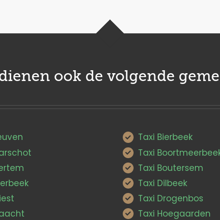
edienen ook de volgende geme
Leuven
Taxi Bierbeek
Aarschot
Taxi Boortmeerbee
Bertem
Taxi Boutersem
ierbeek
Taxi Dilbeek
iest
Taxi Drogenbos
Haacht
Taxi Hoegaarden