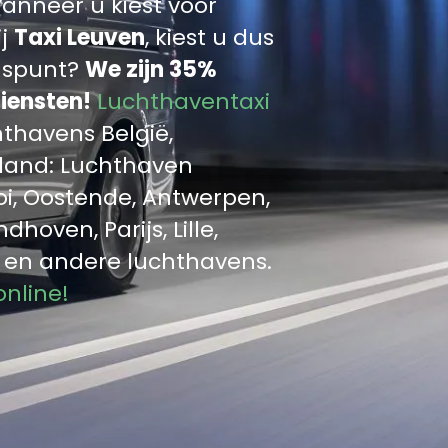
anneer u kiest voor
ij
Taxi Leuven
, kiest u dus
luspunt?
We zijn 35%
iensten!
Luchthaventaxi
hthavens België,
sland: Luchthaven
oi, Oostende, Antwerpen,
hoven, Parijs, Lille,
t en andere luchthavens.
online!