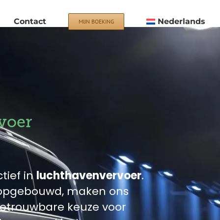
Contact
Nederlands
MIJN BOEKING
voer
tief in
luchthavenvervoer
.
n opgebouwd, maken ons
 betrouwbare keuze voor