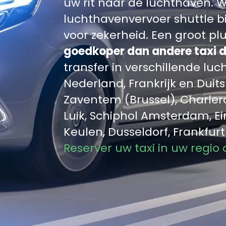
uw rit naar de luchthaven. W
luchthavenvervoer shuttle b
voor zekerheid. Een groot p
goedkoper dan andere taxi d
transfer in verschillende luc
Nederland, Frankrijk en Duit
Zaventem (Brussel), Charler
Luik, Schiphol Amsterdam, Eind
Keulen, Dusseldorf, Frankfur
Reserver uw taxi in uw regio 