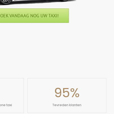
OEK VANDAAG NOG UW TAXI!
95
%
ne taxi
Tevreden klanten