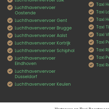
Taxi H
Luchthavenvervoer
Taxi 
Oostende
Taxi H
Luchthavenvervoer Gent
Taxi T
Luchthavenvervoer Brugge
Taxi V
Luchthavenvervoer Aalst
Taxi P
Luchthavenvervoer Kortrijk
Taxi Ri
Luchthavenvervoer Schiphol
Taxi 
Luchthavenvervoer
Eindhoven
Taxi 
Luchthavenvervoer
Düsseldorf
Luchthavenvervoer Keulen