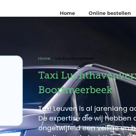
Home
Online bestellen
Home
»
Taxi Boortmeerbeek
Taxi Luchthavenver
Boortmeerbeek
Taxi Leuven is al jarenlang ac
De expertise die wij hebbe
ongetwijfeld een veilige en