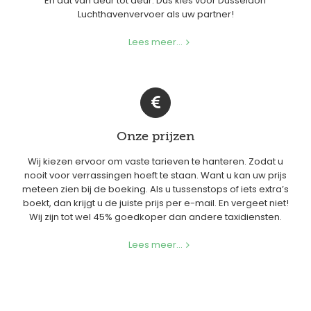
En dat van deur tot deur. Dus kies voor Düsseldorf
Luchthavenvervoer als uw partner!
Lees meer...
Onze prijzen
Wij kiezen ervoor om vaste tarieven te hanteren. Zodat u
nooit voor verrassingen hoeft te staan. Want u kan uw prijs
meteen zien bij de boeking. Als u tussenstops of iets extra’s
boekt, dan krijgt u de juiste prijs per e-mail. En vergeet niet!
Wij zijn tot wel 45% goedkoper dan andere taxidiensten.
Lees meer...