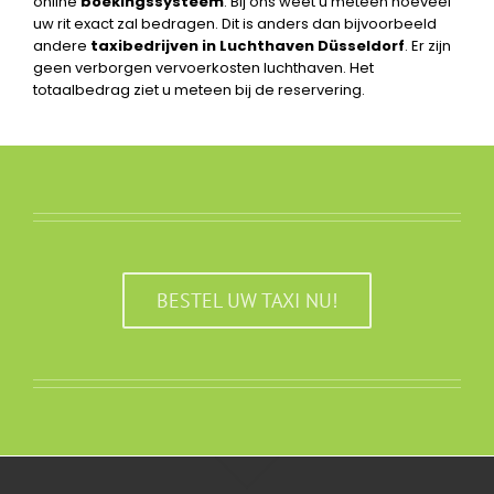
online
boekingssysteem
. Bij ons weet u meteen hoeveel
uw rit exact zal bedragen. Dit is anders dan bijvoorbeeld
andere
taxibedrijven in Luchthaven Düsseldorf
. Er zijn
geen verborgen vervoerkosten luchthaven. Het
totaalbedrag ziet u meteen bij de reservering.
BESTEL UW TAXI NU!