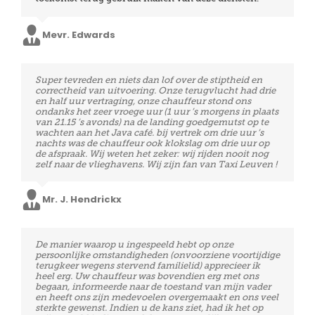
chauffeur had begrip voor de situatie, al vonden we
het zelf een beetje genant omdat hij extra moest
Mevr. Edwards
wachten. We hebben al meermaals geboekt met Taxi
Leuven en zullen dit uiteindelijk ook blijven doen.
Vriendelijke chauffeurs, perfecte timing en quasi prijs
Super tevreden en niets dan lof over de stiptheid en
Mevr. Viot
een stuk goedkoper dan sommige andere firma’s. Ik
correctheid van uitvoering. Onze terugvlucht had drie
kan de firma ten zeerste aanbevelen aan mensen die
en half uur vertraging, onze chauffeur stond ons
een beroep moeten doen op luchthavenvervoer. we
ondanks het zeer vroege uur (1 uur ’s morgens in plaats
zullen zeker terug een beroep doen op jullie diensten,
van 21.15 ’s avonds) na de landing goedgemutst op te
in de toekomst. Nogmaals bedankt voor de goeie
wachten aan het Java café. bij vertrek om drie uur ’s
service.
nachts was de chauffeur ook klokslag om drie uur op
de afspraak. Wij weten het zeker: wij rijden nooit nog
zelf naar de vlieghavens. Wij zijn fan van Taxi Leuven !
Mr. Van den Brande
Mr. J. Hendrickx
Perfecte service! Vriendelijke chauffeurs en zeer stipt!
De manier waarop u ingespeeld hebt op onze
Voor een volgende verplaatsing naar de luchthaven
persoonlijke omstandigheden (onvoorziene voortijdige
zullen wij zeker op jullie beroep doen!
terugkeer wegens stervend familielid) apprecieer ik
heel erg. Uw chauffeur was bovendien erg met ons
begaan, informeerde naar de toestand van mijn vader
en heeft ons zijn medevoelen overgemaakt en ons veel
Mevr. Docx
sterkte gewenst. Indien u de kans ziet, had ik het op