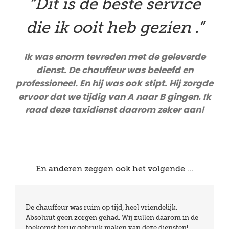
“Dit is de beste service
die ik ooit heb gezien .”
Ik was enorm tevreden met de geleverde
dienst. De chauffeur was beleefd en
professioneel. En hij was ook stipt. Hij zorgde
ervoor dat we tijdig van A naar B gingen. Ik
raad deze taxidienst daarom zeker aan!
En anderen zeggen ook het volgende …
We waren zeer tevreden over de stiptheid en de
De chauffeur was ruim op tijd, heel vriendelijk.
vriendelijkheid van de chauffeurs. Bij aankomst had ik
Absoluut geen zorgen gehad. Wij zullen daarom in de
problemen omdat de baggage niet mee was. De
toekomst terug gebruik maken van deze diensten!