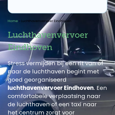
Home
»
Luchthavenvervoer Eindhoven
Luchthavenvervoer
Eindhoven
Stress vermijden bij een rit van of
naar de luchthaven begint met
goed georganiseerd
luchthavenvervoer Eindhoven
. Een
comfortabele verplaatsing naar
de luchthaven of een taxi naar
het centrum zorgt voor