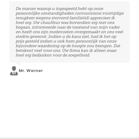
Perfecte service! Vriendelijke chauffeurs en zeer stipt!
De manier waarop u ingespeeld hebt op onze
Voor een volgende verplaatsing naar de luchthaven
persoonlijke omstandigheden (onvoorziene voortijdige
zullen wij zeker op jullie beroep doen!
terugkeer wegens stervend familielid) apprecieer ik
heel erg. Uw chauffeur was bovendien erg met ons
begaan, informeerde naar de toestand van mijn vader
en heeft ons zijn medevoelen overgemaakt en ons veel
Mevr. Docx
sterkte gewenst. Indien u de kans ziet, had ik het op
prijs gesteld indien u ook hem persoonlijk van onze
bijzondere waardering op de hoogte zou brengen. Dat
betekent veel voor ons. Uw firma kan ik alleen maar
heel erg bedanken voor de soepelheid.
Mr. Werner