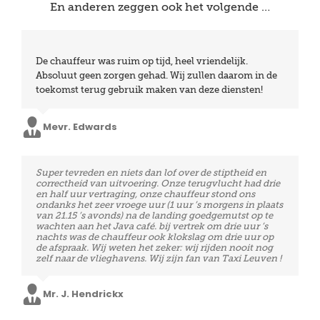
En anderen zeggen ook het volgende …
We waren zeer tevreden over de stiptheid en de
De chauffeur was ruim op tijd, heel vriendelijk.
vriendelijkheid van de chauffeurs. Bij aankomst had ik
Absoluut geen zorgen gehad. Wij zullen daarom in de
problemen omdat de baggage niet mee was. De
toekomst terug gebruik maken van deze diensten!
chauffeur had begrip voor de situatie, al vonden we
het zelf een beetje genant omdat hij extra moest
Mevr. Edwards
wachten. We hebben al meermaals geboekt met Taxi
Leuven en zullen dit uiteindelijk ook blijven doen.
Vriendelijke chauffeurs, perfecte timing en quasi prijs
Super tevreden en niets dan lof over de stiptheid en
Mevr. Viot
een stuk goedkoper dan sommige andere firma’s. Ik
correctheid van uitvoering. Onze terugvlucht had drie
kan de firma ten zeerste aanbevelen aan mensen die
en half uur vertraging, onze chauffeur stond ons
een beroep moeten doen op luchthavenvervoer. we
ondanks het zeer vroege uur (1 uur ’s morgens in plaats
zullen zeker terug een beroep doen op jullie diensten,
van 21.15 ’s avonds) na de landing goedgemutst op te
in de toekomst. Nogmaals bedankt voor de goeie
wachten aan het Java café. bij vertrek om drie uur ’s
service.
nachts was de chauffeur ook klokslag om drie uur op
de afspraak. Wij weten het zeker: wij rijden nooit nog
zelf naar de vlieghavens. Wij zijn fan van Taxi Leuven !
Mr. Van den Brande
Mr. J. Hendrickx