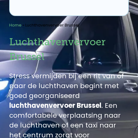
Home
»
Luchthavenvervoer Brussel
Luchthavenvervoer
Brussel
Stress vermijden bij een rit van of
naar de luchthaven begint met
goed georganiseerd
luchthavenvervoer Brussel
. Een
comfortabele verplaatsing naar
de luchthaven of een taxi naar
het centrum zorgt voor