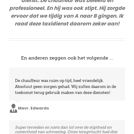
dienst. De chauffeur was beleefd en
professioneel. En hij was ook stipt. Hij zorgde
ervoor dat we tijdig van A naar B gingen. Ik
raad deze taxidienst daarom zeker aan!
En anderen zeggen ook het volgende …
We waren zeer tevreden over de stiptheid en de
De chauffeur was ruim op tijd, heel vriendelijk.
vriendelijkheid van de chauffeurs. Bij aankomst had ik
Absoluut geen zorgen gehad. Wij zullen daarom in de
problemen omdat de baggage niet mee was. De
toekomst terug gebruik maken van deze diensten!
chauffeur had begrip voor de situatie, al vonden we
het zelf een beetje genant omdat hij extra moest
Mevr. Edwards
wachten. We hebben al meermaals geboekt met Taxi
Leuven en zullen dit uiteindelijk ook blijven doen.
Vriendelijke chauffeurs, perfecte timing en quasi prijs
Super tevreden en niets dan lof over de stiptheid en
Mevr. Viot
een stuk goedkoper dan sommige andere firma’s. Ik
correctheid van uitvoering. Onze terugvlucht had drie