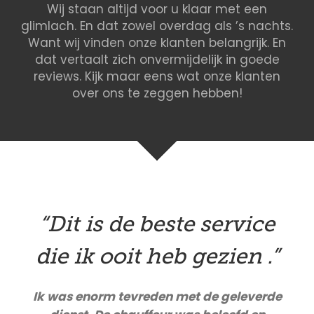
Wij staan altijd voor u klaar met een
glimlach. En dat zowel overdag als ’s nachts.
Want wij vinden onze klanten belangrijk. En
dat vertaalt zich onvermijdelijk in goede
reviews. Kijk maar eens wat onze klanten
over ons te zeggen hebben!
“Dit is de beste service
die ik ooit heb gezien .”
Ik was enorm tevreden met de geleverde