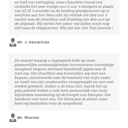
kan de firma ten zeerste aanbevelen aan mensen die
en half uur vertraging, onze chauffeur stond ons
een beroep moeten doen op luchthavenvervoer. we
ondanks het zeer vroege uur (1 uur ’s morgens in plaats
zullen zeker terug een beroep doen op jullie diensten,
van 21.15 ’s avonds) na de landing goedgemutst op te
in de toekomst. Nogmaals bedankt voor de goeie
wachten aan het Java café. bij vertrek om drie uur ’s
service.
nachts was de chauffeur ook klokslag om drie uur op
de afspraak. Wij weten het zeker: wij rijden nooit nog
zelf naar de vlieghavens. Wij zijn fan van Taxi Leuven !
Mr. Van den Brande
Mr. J. Hendrickx
Perfecte service! Vriendelijke chauffeurs en zeer stipt!
De manier waarop u ingespeeld hebt op onze
Voor een volgende verplaatsing naar de luchthaven
persoonlijke omstandigheden (onvoorziene voortijdige
zullen wij zeker op jullie beroep doen!
terugkeer wegens stervend familielid) apprecieer ik
heel erg. Uw chauffeur was bovendien erg met ons
begaan, informeerde naar de toestand van mijn vader
en heeft ons zijn medevoelen overgemaakt en ons veel
Mevr. Docx
sterkte gewenst. Indien u de kans ziet, had ik het op
prijs gesteld indien u ook hem persoonlijk van onze
bijzondere waardering op de hoogte zou brengen. Dat
betekent veel voor ons. Uw firma kan ik alleen maar
heel erg bedanken voor de soepelheid.
Mr. Werner