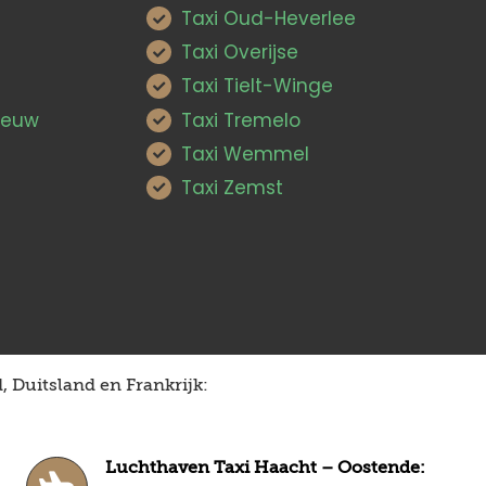
Taxi Oud-Heverlee
Taxi Overijse
Taxi Tielt-Winge
Leeuw
Taxi Tremelo
Taxi Wemmel
Taxi Zemst
 Duitsland en Frankrijk:
Luchthaven Taxi Haacht – Oostende: