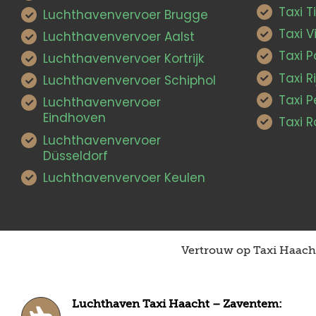
Taxi T
Luchthavenvervoer Brugge
Taxi V
Luchthavenvervoer Aalst
Taxi P
Luchthavenvervoer Kortrijk
Taxi Ri
Luchthavenvervoer Schiphol
Taxi 
Luchthavenvervoer
Eindhoven
Taxi 
Luchthavenvervoer
Düsseldorf
Luchthavenvervoer Keulen
Vertrouw op Taxi Haacht
Luchthaven Taxi Haacht – Zaventem: