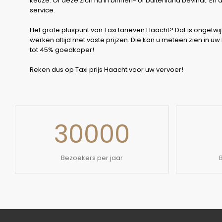
keuze. Of deze zich nu in binnen- of buitenland bevindt. En
service.
Het grote pluspunt van Taxi tarieven Haacht? Dat is ongetwijf
werken altijd met vaste prijzen. Die kan u meteen zien in uw
tot 45% goedkoper!
Reken dus op Taxi prijs Haacht voor uw vervoer!
30000
Bezoekers per jaar