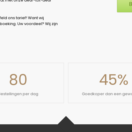
 dat met onze deur-tot-deur
B
eld ons tarief! Want wij
 boeking. Uw voordeel? Wij zijn
80
45
%
Bestellingen per dag
Goedkoper dan een gewo