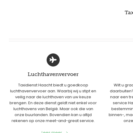
Tax
Luchthavenvervoer
Taxidienst Haacht biedt u goedkoop
Wilt u gra
luchthavenvervoer aan. Waarbij wij u stipt en
daarbuiten? 
veilig naar de luchthaven van uw keuze
naar een tre
brengen. En deze dienst geldt niet enkel voor
service H
luchthavens van België. Maar ook die van
bestemming
onze buurlanden. Bovendien kan u altijd
binnen-, maa
rekenen op onze meet-and-great service.
onze
Lees meer...