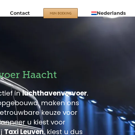
Contact
Nederlands
MIJN BOEKING
voer Haacht
tief in
luchthavenvervoer
.
n opgebouwd, maken ons
 betrouwbare keuze voor
anneer u kiest voor
ij
Taxi Leuven
, kiest u dus