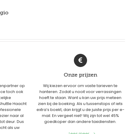
gio
Onze prijzen
enpartner op
Wij kiezen ervoor om vaste tarieven te
ice toch ook
hanteren. Zodat u nooit voor verrassingen
elijke
hoeft te staan. Want u kan uw prijs meteen
Shuttle Haacht
zien bij de boeking. Als u tussenstops of iets
ofessionele
extra’s boekt, dan krijgt u de juiste prijs per e-
zier naar al
mail. En vergeet niet! Wij zijn tot wel 45%
tot deur. Dus
goedkoper dan andere taxidiensten.
cht als uw
Lees meer...