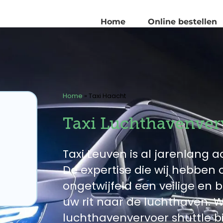
Home
Online bestellen
Home
»
Taxi Haacht
Taxi Luchthavenver
Taxi Leuven is al jarenlang ac
De expertise die wij hebbe
ongetwijfeld een veilige en
uw rit naar de luchthaven. W
luchthavenvervoer shuttle b