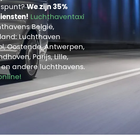
luspunt?
We zijn 35%
iensten!
Luchthaventaxi
hthavens België,
sland: Luchthaven
oi, Oostende, Antwerpen,
hoven, Parijs, Lille,
t en andere luchthavens.
online!