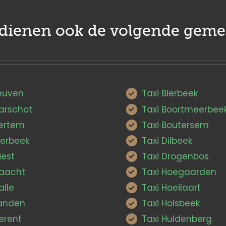
edienen ook de volgende geme
Leuven
Taxi Bierbeek
Aarschot
Taxi Boortmeerbee
Bertem
Taxi Boutersem
ierbeek
Taxi Dilbeek
iest
Taxi Drogenbos
Haacht
Taxi Hoegaarden
alle
Taxi Hoeilaart
Landen
Taxi Holsbeek
erent
Taxi Huldenberg