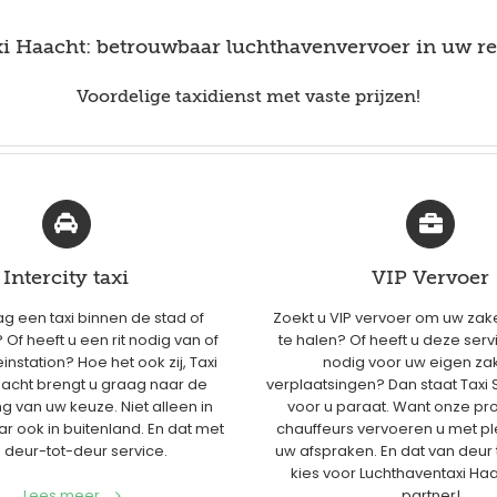
i Haacht: betrouwbaar luchthavenvervoer in uw re
Voordelige taxidienst met vaste prijzen!
Intercity taxi
VIP Vervoer
ag een taxi binnen de stad of
Zoekt u VIP vervoer om uw zak
Of heeft u een rit nodig van of
te halen? Of heeft u deze serv
instation? Hoe het ook zij, Taxi
nodig voor uw eigen zak
aacht brengt u graag naar de
verplaatsingen? Dan staat Taxi 
 van uw keuze. Niet alleen in
voor u paraat. Want onze pr
r ook in buitenland. En dat met
chauffeurs vervoeren u met ple
 deur-tot-deur service.
uw afspraken. En dat van deur 
kies voor Luchthaventaxi Haa
Lees meer...
partner!