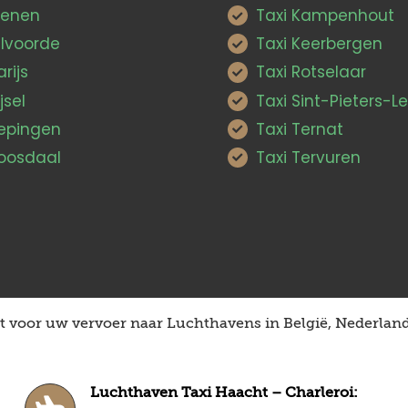
ienen
Taxi Kampenhout
ilvoorde
Taxi Keerbergen
arijs
Taxi Rotselaar
jsel
Taxi Sint-Pieters-
Pepingen
Taxi Ternat
Roosdaal
Taxi Tervuren
 voor uw vervoer naar Luchthavens in België, Nederland,
Luchthaven Taxi Haacht – Charleroi: