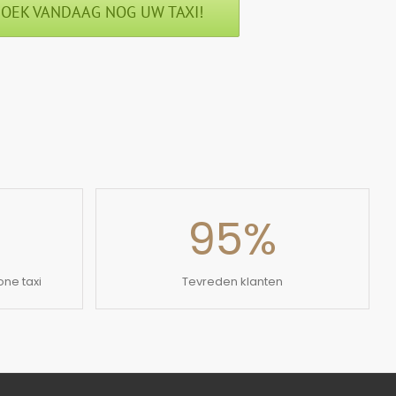
OEK VANDAAG NOG UW TAXI!
95
%
ne taxi
Tevreden klanten