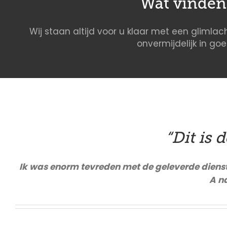
Wat vinden 
Wij staan altijd voor u klaar met een glimlach
onvermijdelijk in go
“Dit is 
Ik was enorm tevreden met de geleverde dienst. 
A n