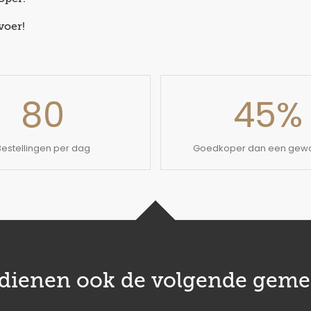
voer!
80
45
%
Bestellingen per dag
Goedkoper dan een gewo
edienen ook de volgende geme