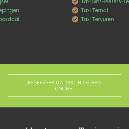
jsel
Taxi Sint-Pieters-
Pepingen
Taxi Ternat
Roosdaal
Taxi Tervuren
RESERVEER UW TAXI IN LEUVEN
ONLINE!