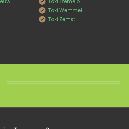
Leeuw
Taxi Tremelo
Taxi Wemmel
Taxi Zemst