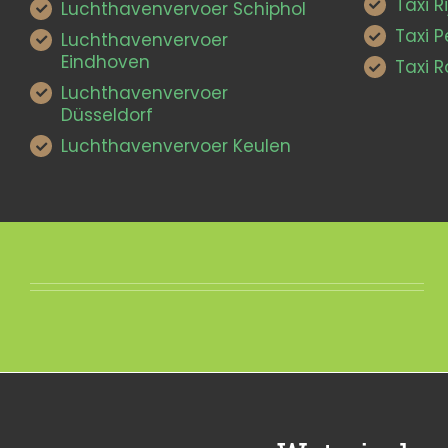
Taxi Ri
Luchthavenvervoer Schiphol
Taxi 
Luchthavenvervoer
Eindhoven
Taxi 
Luchthavenvervoer
Düsseldorf
Luchthavenvervoer Keulen