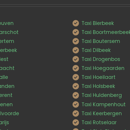
Leuven
Taxi Bierbeek
Aarschot
Taxi Boortmeerbee
Bertem
Taxi Boutersem
ierbeek
Taxi Dilbeek
iest
Taxi Drogenbos
Haacht
Taxi Hoegaarden
alle
Taxi Hoeilaart
Landen
Taxi Holsbeek
erent
Taxi Huldenberg
ienen
Taxi Kampenhout
ilvoorde
Taxi Keerbergen
arijs
Taxi Rotselaar