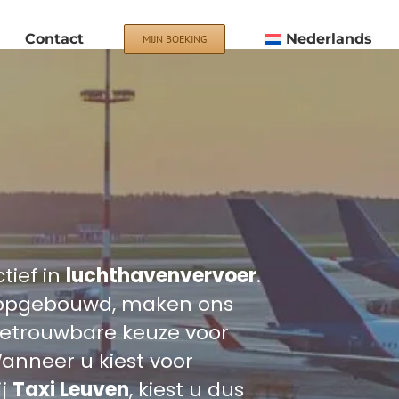
Contact
Nederlands
MIJN BOEKING
tief in
luchthavenvervoer
.
n opgebouwd, maken ons
 betrouwbare keuze voor
anneer u kiest voor
ij
Taxi Leuven
, kiest u dus