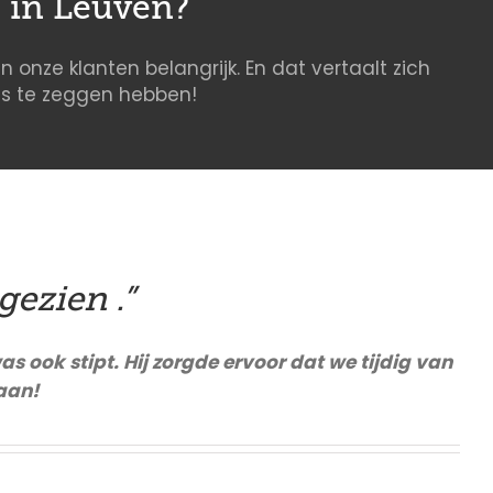
e in Leuven?
n onze klanten belangrijk. En dat vertaalt zich
ons te zeggen hebben!
gezien .”
s ook stipt. Hij zorgde ervoor dat we tijdig van
aan!