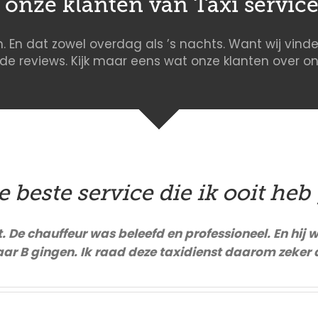
onze klanten van Taxi servic
. En dat zowel overdag als ’s nachts. Want wij vinde
ede reviews. Kijk maar eens wat onze klanten over 
de beste service die ik ooit heb 
De chauffeur was beleefd en professioneel. En hij wa
aar B gingen. Ik raad deze taxidienst daarom zeker 