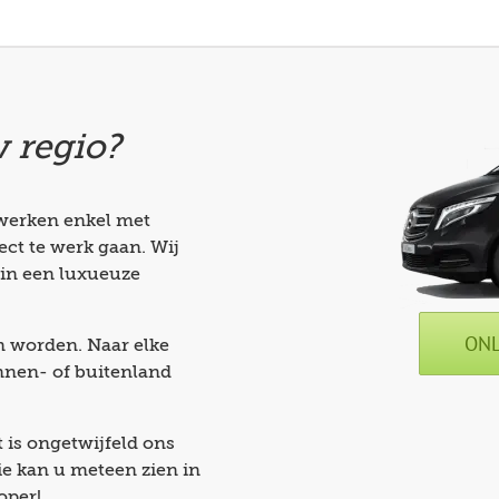
w regio?
 werken enkel met
ect te werk gaan. Wij
in een luxueuze
ONL
an worden. Naar elke
nnen- of buitenland
 is ongetwijfeld ons
Die kan u meteen zien in
oper!