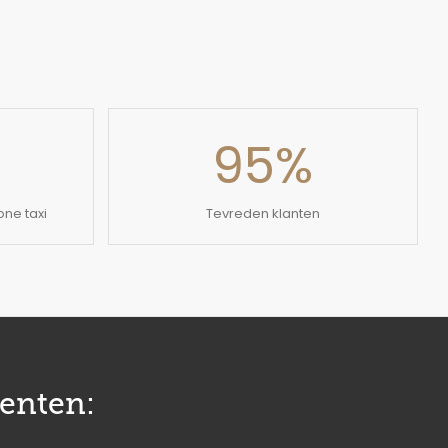
95
%
ne taxi
Tevreden klanten
enten: