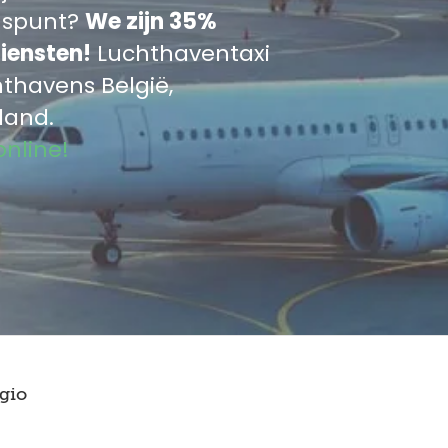
luspunt?
We zijn 35%
iensten!
Luchthaventaxi
hthavens België,
land.
online!
gio