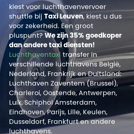
kiest voor luchthavenvervoer
shuttle bij
Taxi Leuven
, kiest u dus
voor zekerheid. Een groot
pluspunt?
We zijn 35% goedkoper
dan andere taxi diensten!
Luchthaventaxi
transfer in
verschillende luchthavens België,
Nederland, Frankrijk en Duitsland:
Luchthaven Zaventem (Brussel),
Charleroi, Oostende, Antwerpen,
Luik, Schiphol Amsterdam,
Eindhoven, Parijs, Lille, Keulen,
Dusseldorf, Frankfurt en andere
luchthavens.