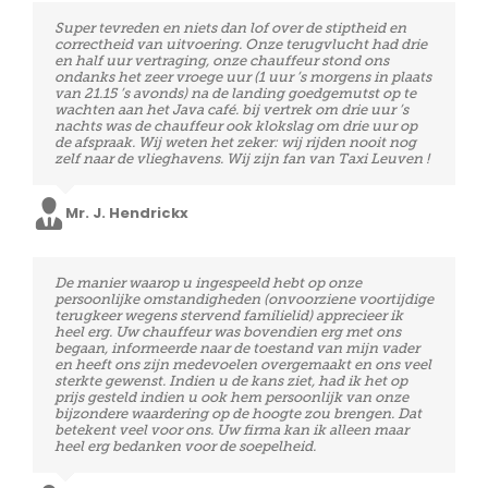
Vriendelijke chauffeurs, perfecte timing en quasi prijs
Super tevreden en niets dan lof over de stiptheid en
Mevr. Viot
een stuk goedkoper dan sommige andere firma’s. Ik
correctheid van uitvoering. Onze terugvlucht had drie
kan de firma ten zeerste aanbevelen aan mensen die
en half uur vertraging, onze chauffeur stond ons
een beroep moeten doen op luchthavenvervoer. we
ondanks het zeer vroege uur (1 uur ’s morgens in plaats
zullen zeker terug een beroep doen op jullie diensten,
van 21.15 ’s avonds) na de landing goedgemutst op te
in de toekomst. Nogmaals bedankt voor de goeie
wachten aan het Java café. bij vertrek om drie uur ’s
service.
nachts was de chauffeur ook klokslag om drie uur op
de afspraak. Wij weten het zeker: wij rijden nooit nog
zelf naar de vlieghavens. Wij zijn fan van Taxi Leuven !
Mr. Van den Brande
Mr. J. Hendrickx
Perfecte service! Vriendelijke chauffeurs en zeer stipt!
De manier waarop u ingespeeld hebt op onze
Voor een volgende verplaatsing naar de luchthaven
persoonlijke omstandigheden (onvoorziene voortijdige
zullen wij zeker op jullie beroep doen!
terugkeer wegens stervend familielid) apprecieer ik
heel erg. Uw chauffeur was bovendien erg met ons
begaan, informeerde naar de toestand van mijn vader
en heeft ons zijn medevoelen overgemaakt en ons veel
Mevr. Docx
sterkte gewenst. Indien u de kans ziet, had ik het op
prijs gesteld indien u ook hem persoonlijk van onze
bijzondere waardering op de hoogte zou brengen. Dat
betekent veel voor ons. Uw firma kan ik alleen maar
heel erg bedanken voor de soepelheid.