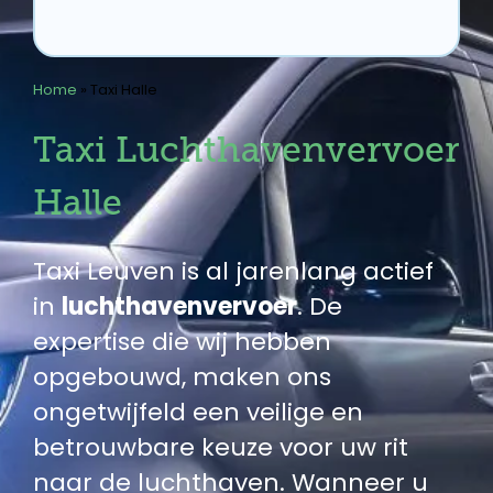
Home
»
Taxi Halle
Taxi Luchthavenvervoer
Halle
Taxi Leuven is al jarenlang actief
in
luchthavenvervoer
. De
expertise die wij hebben
opgebouwd, maken ons
ongetwijfeld een veilige en
betrouwbare keuze voor uw rit
naar de luchthaven. Wanneer u