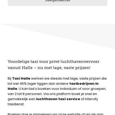
Deelgemeentes
Voordelige taxi voor privé luchthavenvervoer
vanuit Halle – nu met lage, vaste prijzen!
Bij
Taxi Halle
werken we steeds met lage, vaste prijzen die
tot wel 45% lager liggen dan andere
taxibedrijven in
Halle
. U kan taxi’s boeken voor individuen of voor groepen,
van 2 tot 8 personen. Via ons platform boek je snel en
gemakkelijk een
luchthaven taxi service
of intercity
taxidienst.
Boeken doe je simpelweg via onze website of via de app.