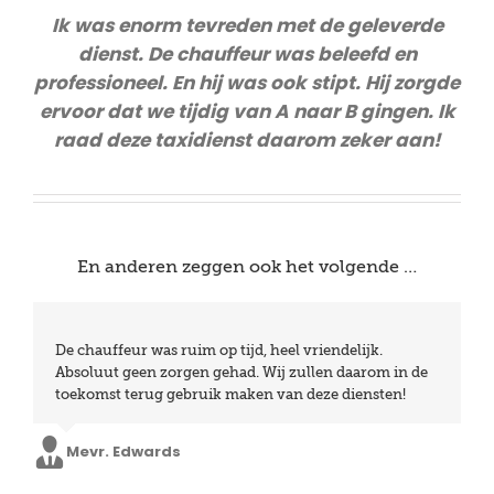
Ik was enorm tevreden met de geleverde
dienst. De chauffeur was beleefd en
professioneel. En hij was ook stipt. Hij zorgde
ervoor dat we tijdig van A naar B gingen. Ik
raad deze taxidienst daarom zeker aan!
En anderen zeggen ook het volgende …
We waren zeer tevreden over de stiptheid en de
De chauffeur was ruim op tijd, heel vriendelijk.
vriendelijkheid van de chauffeurs. Bij aankomst had ik
Absoluut geen zorgen gehad. Wij zullen daarom in de
problemen omdat de baggage niet mee was. De
toekomst terug gebruik maken van deze diensten!
chauffeur had begrip voor de situatie, al vonden we
het zelf een beetje genant omdat hij extra moest
Mevr. Edwards
wachten. We hebben al meermaals geboekt met Taxi
Leuven en zullen dit uiteindelijk ook blijven doen.